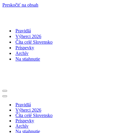
Preskočiť na obsah
Pravidlá
Výherci 2026
Číta celé Slovensko
Príspevky
Archív
Na stiahnutie
Menu
navigácie
Menu
navigácie
Pravidlá
Výherci 2026
Číta celé Slovensko
Príspevky
Archív
Na stiahnutie