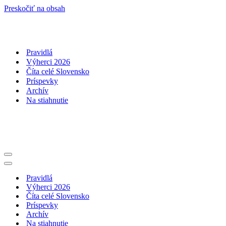
Preskočiť na obsah
Pravidlá
Výherci 2026
Číta celé Slovensko
Príspevky
Archív
Na stiahnutie
Menu
navigácie
Menu
navigácie
Pravidlá
Výherci 2026
Číta celé Slovensko
Príspevky
Archív
Na stiahnutie