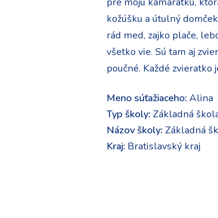
pre moju kamarátku, ktorá
kožúšku a útulný domček 
rád med, zajko plače, lebo
všetko vie. Sú tam aj zvie
poučné. Každé zvieratko 
Meno súťažiaceho:
Alina
Typ školy:
Základná škol
Názov školy:
Základná šk
Kraj:
Bratislavský kraj