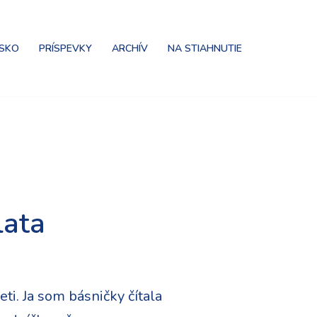
NSKO
PRÍSPEVKY
ARCHÍV
NA STIAHNUTIE
lata
ti. Ja som básničky čítala