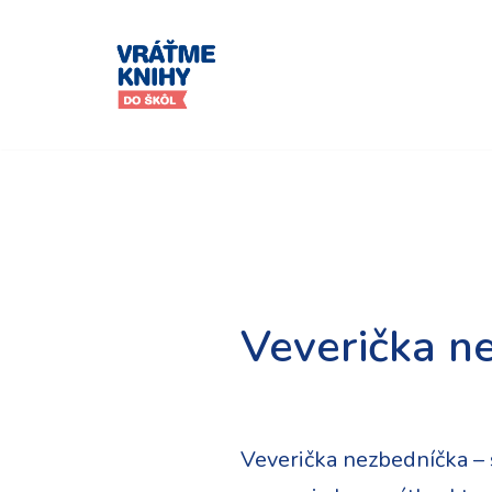
Preskočiť
na
obsah
Veverička n
Veverička nezbedníčka – s