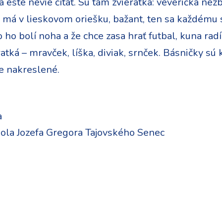
 ešte nevie čítať. Sú tam zvieratká: veverička n
má v lieskovom oriešku, bažant, ten sa každému 
 ho bolí noha a že chce zasa hrať futbal, kuna radí
ratká – mravček, líška, diviak, srnček. Básničky sú
je nakreslené.
a
ola Jozefa Gregora Tajovského Senec