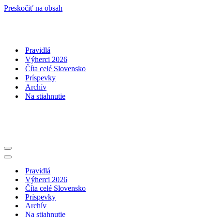
Preskočiť na obsah
Pravidlá
Výherci 2026
Číta celé Slovensko
Príspevky
Archív
Na stiahnutie
Menu
navigácie
Menu
navigácie
Pravidlá
Výherci 2026
Číta celé Slovensko
Príspevky
Archív
Na stiahnutie