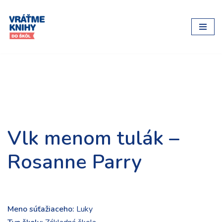
Preskočiť
na
obsah
Vlk menom tulák –
Rosanne Parry
Meno súťažiaceho:
Luky