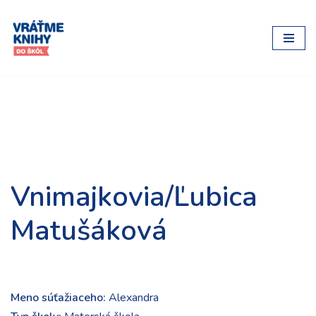
Preskočiť
na
obsah
Vnimajkovia/Ľubica
Matušáková
Meno súťažiaceho:
Alexandra