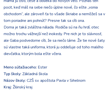
mama ju čistí, češe a oblieka do nových vecí. Poznáš ten
pocit, keď máš na sebe niečo úplne nové, čo ešte „vonia
obchodom“, ale zároveň ťa to všade škriabe a nemôžeš sa v
tom poriadne ani pohnúť? Presne tak sa cíti ona.
Doma je taká zvláštna nálada. Rodičia sú na ňu hrdí, otec
možno trochu vážnejší než inokedy. Pre nich je to slávnosť,
ale Gaba podvedome cíti, že sa niečo láme. Že tie nové šaty
sú vlastne taká uniforma, ktorá ju oddeľuje od toho malého
dievčatka, ktorým bola ešte včera.
Meno súťažiaceho:
Ester
Typ školy:
Základná škola
Názov školy:
CZŠ sv. apoštola Pavla v Sihelnom
Kraj:
Žilinský kraj