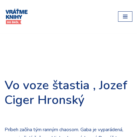
Preskočiť
na
obsah
Vo voze štastia , Jozef
Ciger Hronský
Príbeh začína tým ranným chaosom. Gaba je vyparádená,