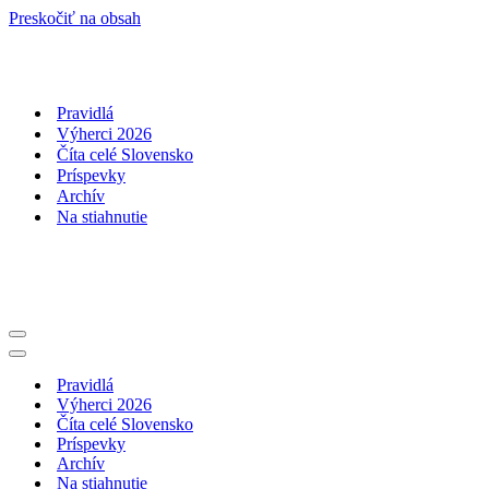
Preskočiť na obsah
Pravidlá
Výherci 2026
Číta celé Slovensko
Príspevky
Archív
Na stiahnutie
Menu
navigácie
Menu
navigácie
Pravidlá
Výherci 2026
Číta celé Slovensko
Príspevky
Archív
Na stiahnutie