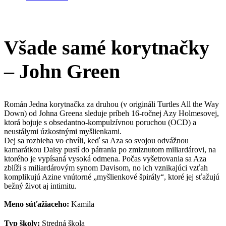
Všade samé korytnačky
– John Green
Román Jedna korytnačka za druhou (v origináli Turtles All the Way
Down) od Johna Greena sleduje príbeh 16-ročnej Azy Holmesovej,
ktorá bojuje s obsedantno-kompulzívnou poruchou (OCD) a
neustálymi úzkostnými myšlienkami.
Dej sa rozbieha vo chvíli, keď sa Aza so svojou odvážnou
kamarátkou Daisy pustí do pátrania po zmiznutom miliardárovi, na
ktorého je vypísaná vysoká odmena. Počas vyšetrovania sa Aza
zblíži s miliardárovým synom Davisom, no ich vznikajúci vzťah
komplikujú Azine vnútorné „myšlienkové špirály“, ktoré jej sťažujú
bežný život aj intimitu.
Meno súťažiaceho:
Kamila
Typ školy:
Stredná škola