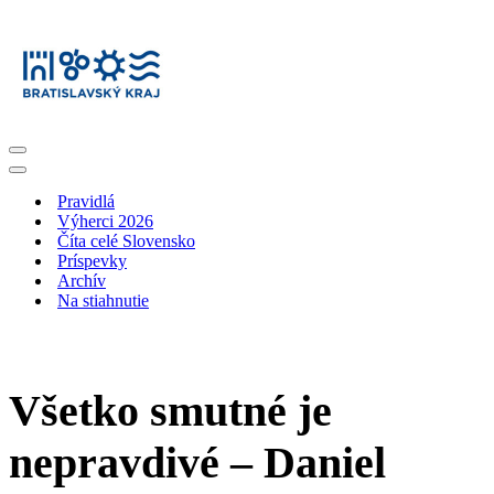
Menu
navigácie
Menu
navigácie
Pravidlá
Výherci 2026
Číta celé Slovensko
Príspevky
Archív
Na stiahnutie
Všetko smutné je
nepravdivé – Daniel