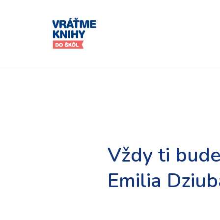
Preskočiť
na
obsah
Vždy ti bud
Emilia Dziu