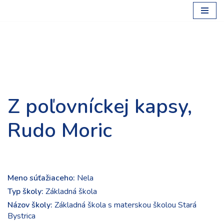
Preskočiť
na
obsah
Z poľovníckej kapsy,
Rudo Moric
Meno súťažiaceho:
Nela
Typ školy:
Základná škola
Názov školy:
Základná škola s materskou školou Stará
Bystrica