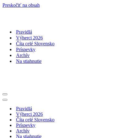
Preskočiť na obsah
Pravidlá
Výherci 2026
Číta celé Slovensko
Príspevky
Archív
Na stiahnutie
Menu
navigácie
Menu
navigácie
Pravidlá
Výherci 2026
Číta celé Slovensko
Príspevky
Archív
Na stiahnutie