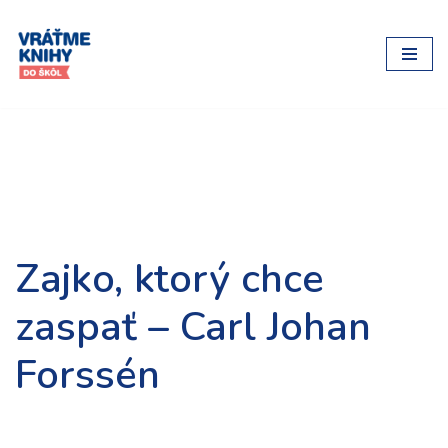
Preskočiť
na
obsah
Zajko, ktorý chce
zaspať – Carl Johan
Forssén