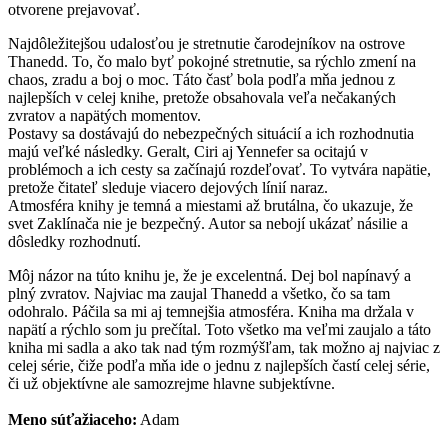
otvorene prejavovať.
Najdôležitejšou udalosťou je stretnutie čarodejníkov na ostrove
Thanedd. To, čo malo byť pokojné stretnutie, sa rýchlo zmení na
chaos, zradu a boj o moc. Táto časť bola podľa mňa jednou z
najlepších v celej knihe, pretože obsahovala veľa nečakaných
zvratov a napätých momentov.
Postavy sa dostávajú do nebezpečných situácií a ich rozhodnutia
majú veľké následky. Geralt, Ciri aj Yennefer sa ocitajú v
problémoch a ich cesty sa začínajú rozdeľovať. To vytvára napätie,
pretože čitateľ sleduje viacero dejových línií naraz.
Atmosféra knihy je temná a miestami až brutálna, čo ukazuje, že
svet Zaklínača nie je bezpečný. Autor sa nebojí ukázať násilie a
dôsledky rozhodnutí.
Môj názor na túto knihu je, že je excelentná. Dej bol napínavý a
plný zvratov. Najviac ma zaujal Thanedd a všetko, čo sa tam
odohralo. Páčila sa mi aj temnejšia atmosféra. Kniha ma držala v
napätí a rýchlo som ju prečítal. Toto všetko ma veľmi zaujalo a táto
kniha mi sadla a ako tak nad tým rozmýšľam, tak možno aj najviac z
celej série, čiže podľa mňa ide o jednu z najlepších častí celej série,
či už objektívne ale samozrejme hlavne subjektívne.
Meno súťažiaceho:
Adam