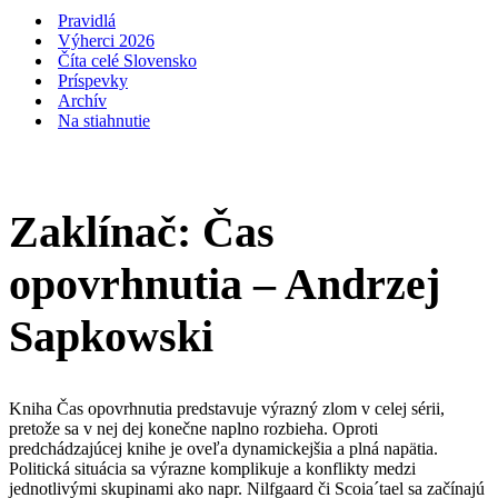
navigácie
Pravidlá
Výherci 2026
Číta celé Slovensko
Príspevky
Archív
Na stiahnutie
Zaklínač: Čas
opovrhnutia – Andrzej
Sapkowski
Kniha Čas opovrhnutia predstavuje výrazný zlom v celej sérii,
pretože sa v nej dej konečne naplno rozbieha. Oproti
predchádzajúcej knihe je oveľa dynamickejšia a plná napätia.
Politická situácia sa výrazne komplikuje a konflikty medzi
jednotlivými skupinami ako napr. Nilfgaard či Scoia´tael sa začínajú