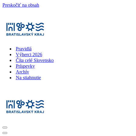
Preskočiť na obsah
Pravidlá
Výherci 2026
Číta celé Slovensko
Príspevky
Archív
Na stiahnutie
Menu
navigácie
Menu