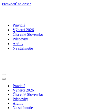
Preskočiť na obsah
Pravidlá
Výherci 2026
Číta celé Slovensko
Príspevky
Archív
Na stiahnutie
Menu
navigácie
Menu
navigácie
Pravidlá
Výherci 2026
Číta celé Slovensko
Príspevky
Archív
Na stiahnutie