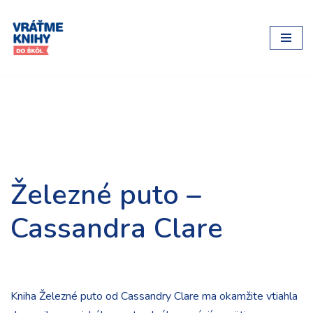
Preskočiť
na
obsah
Železné puto –
Cassandra Clare
Kniha Železné puto od Cassandry Clare ma okamžite vtiahla