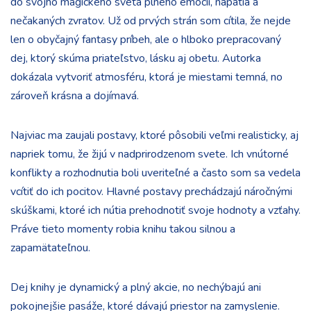
do svojho magického sveta plného emócií, napätia a
nečakaných zvratov. Už od prvých strán som cítila, že nejde
len o obyčajný fantasy príbeh, ale o hlboko prepracovaný
dej, ktorý skúma priateľstvo, lásku aj obetu. Autorka
dokázala vytvoriť atmosféru, ktorá je miestami temná, no
zároveň krásna a dojímavá.
Najviac ma zaujali postavy, ktoré pôsobili veľmi realisticky, aj
napriek tomu, že žijú v nadprirodzenom svete. Ich vnútorné
konflikty a rozhodnutia boli uveriteľné a často som sa vedela
vcítiť do ich pocitov. Hlavné postavy prechádzajú náročnými
skúškami, ktoré ich nútia prehodnotiť svoje hodnoty a vzťahy.
Práve tieto momenty robia knihu takou silnou a
zapamätateľnou.
Dej knihy je dynamický a plný akcie, no nechýbajú ani
pokojnejšie pasáže, ktoré dávajú priestor na zamyslenie.