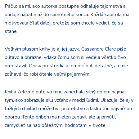
Páčilo sa mi, ako autorka postupne odhaľuje tajomstvá a
buduje napätie až do samotného konca. Každá kapitola ma
motivovala čítať ďalej, pretože som chcela vedieť, čo sa
stane.
Veľkým plusom knihy je aj jej jazyk. Cassandra Clare píše
pútavo a obrazne, vďaka čomu som si vedela všetko živo
predstaviť. Opisy prostredia aj emócií boli detailné, ale nie
zdĺhavé, čo robí čítanie veľmi príjemným.
Kniha Železné puto vo mne zanechala silný dojem najmä
tým, ako zobrazuje silu vzťahov medzi ľuďmi. Ukazuje, že aj v
ťažkých chvíľach môže byť priateľstvo a láska tou najväčšou
oporou. Tento príbeh ma nielen zabavil, ale aj prinútil
zamyslieť sa nad dôležitými hodnotami v živote.