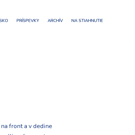
NSKO
PRÍSPEVKY
ARCHÍV
NA STIAHNUTIE
na front a v dedine