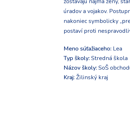
zostávajú najmä ženy, sta
úradov a vojakov. Postupn
nakoniec symbolicky „prebu
postaví proti nespravodliv
Meno súťažiaceho:
Lea
Typ školy:
Stredná škola
Názov školy:
SoŠ obchodu
Kraj:
Žilinský kraj