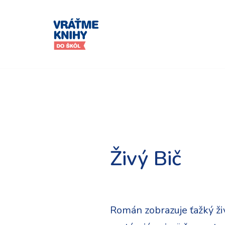
Preskočiť
na
obsah
Živý Bič
Román zobrazuje ťažký ži