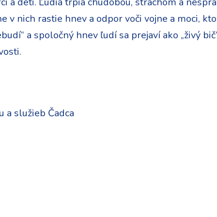
rci a deti. Ľudia trpia chudobou, strachom a nespr
e v nich rastie hnev a odpor voči vojne a moci, kto
dí“ a spoločný hnev ľudí sa prejaví ako „živý bič“,
osti.
 a služieb Čadca