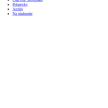
Príspevky
Archív
Na stiahnutie