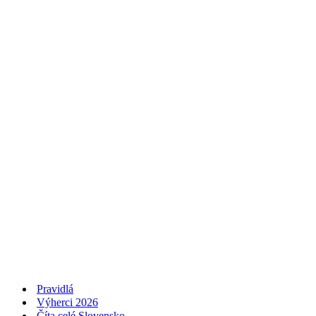
Pravidlá
Výherci 2026
Číta celé Slovensko