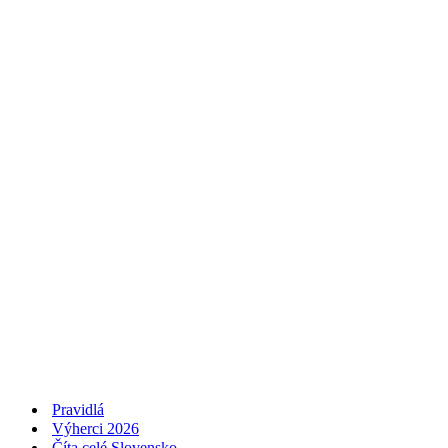
Pravidlá
Výherci 2026
Číta celé Slovensko