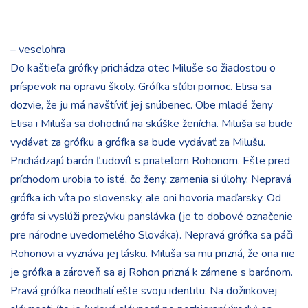
– veselohra
Do kaštieľa grófky prichádza otec Miluše so žiadosťou o
príspevok na opravu školy. Grófka sľúbi pomoc. Elisa sa
dozvie, že ju má navštíviť jej snúbenec. Obe mladé ženy
Elisa i Miluša sa dohodnú na skúške ženícha. Miluša sa bude
vydávať za grófku a grófka sa bude vydávať za Milušu.
Prichádzajú barón Ľudovít s priateľom Rohonom. Ešte pred
príchodom urobia to isté, čo ženy, zamenia si úlohy. Nepravá
grófka ich víta po slovensky, ale oni hovoria maďarsky. Od
grófa si vyslúži prezývku panslávka (je to dobové označenie
pre národne uvedomelého Slováka). Nepravá grófka sa páči
Rohonovi a vyznáva jej lásku. Miluša sa mu prizná, že ona nie
je grófka a zároveň sa aj Rohon prizná k zámene s barónom.
Pravá grófka neodhalí ešte svoju identitu. Na dožinkovej