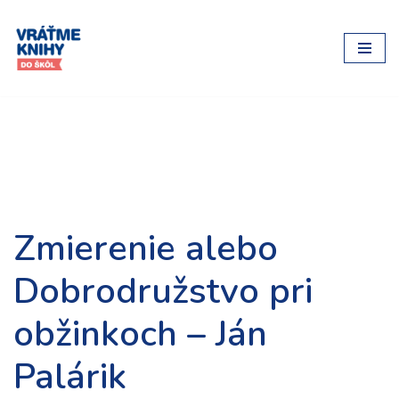
Preskočiť
na
obsah
Zmierenie alebo
Dobrodružstvo pri
obžinkoch – Ján
Palárik