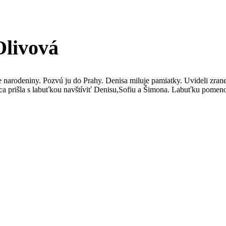
Olivová
e narodeniny. Pozvú ju do Prahy. Denisa miluje pamiatky. Uvideli zr
ca prišla s labuťkou navštíviť Denisu,Sofiu a Šimona. Labuťku pomenova