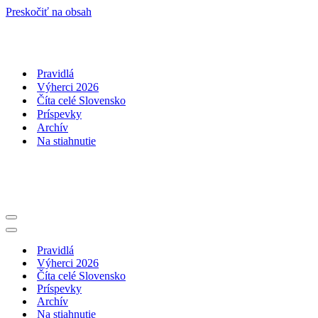
Preskočiť na obsah
Pravidlá
Výherci 2026
Číta celé Slovensko
Príspevky
Archív
Na stiahnutie
Menu
navigácie
Menu
navigácie
Pravidlá
Výherci 2026
Číta celé Slovensko
Príspevky
Archív
Na stiahnutie