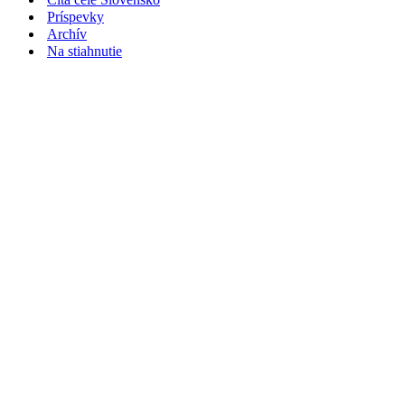
Príspevky
Archív
Na stiahnutie