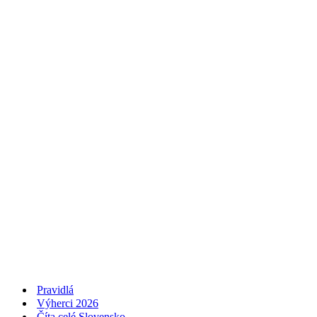
Pravidlá
Výherci 2026
Číta celé Slovensko