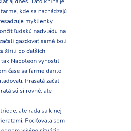
ať aj dnes. Táto kniha je
a farme, kde sa nachádzajú
presadzuje myšlienky
končiť ľudskú nadvládu na
začali gazdovať samé boli
 šírili po ďalších
i tak Napoleon vyhostil
kom čase sa farme darilo
ladovali. Prasatá začali
ratá sú si rovné, ale
triede, ale rada sa k nej
vieratami. Pociťovala som
lednom vývine situácie.