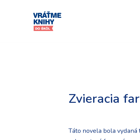
Preskočiť
na
obsah
Zvieracia f
Táto novela bola vydaná t