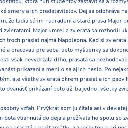
statou, ktorá núti študentov zastaviť sa a rozmýšľ
cké smery a ich predstaviteľov. Dej sa odohráva n
 im, že ľudia sú im nadradení a staré prasa Major 
i zvieratami. Major umrel a zvieratá sa rozhodli u
h troch prasiat najmä Napoleona. Keď si zvieratá 
né a pracovali pre seba, tieto myšlienky sa dokonca
nosti však nevydržala dlho, prasatá sa nezhodoval
anásť prikázaní a menilo sa aj ich heslo. Po neja
ým, ale všetky zvieratá okrem prasiat a ich psov h
 dvanásť prikázaní bolo už iba jedno ,,všetky zvie
sobný vzťah. Prvýkrát som ju čítala asi v deviatej 
m bola vtiahnutá do deja a prežívala ho spolu so z
v na prasatá a pocit zmätku a znechutenia pri pos