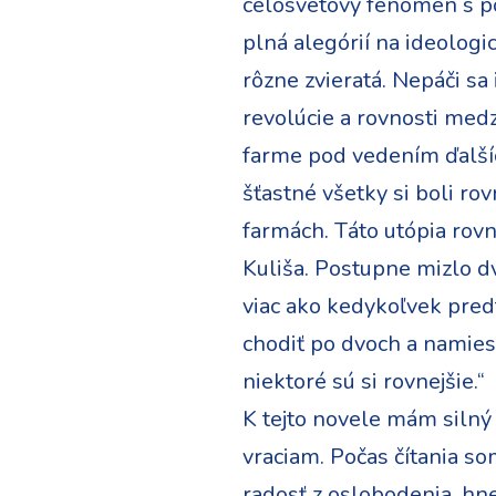
celosvetový fenomén s pod
plná alegórií na ideologi
rôzne zvieratá. Nepáči sa
revolúcie a rovnosti medz
farme pod vedením ďalšíc
šťastné všetky si boli rov
farmách. Táto utópia rov
Kuliša. Postupne mizlo dv
viac ako kedykoľvek predt
chodiť po dvoch a namiesto
niektoré sú si rovnejšie.“
K tejto novele mám silný o
vraciam. Počas čítania so
radosť z oslobodenia, hne